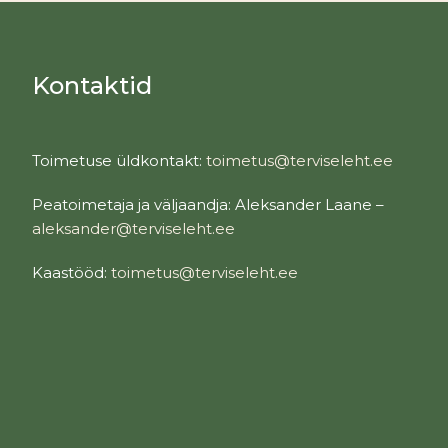
Kontaktid
Toimetuse üldkontakt:
toimetus@terviseleht.ee
Peatoimetaja ja väljaandja: Aleksander Laane –
aleksander@terviseleht.ee
Kaastööd:
toimetus@terviseleht.ee