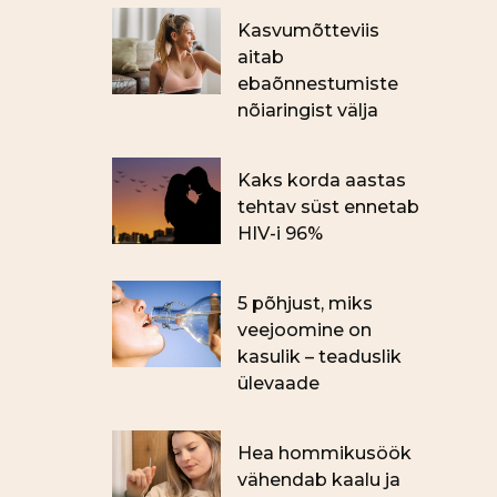
Kasvumõtteviis
aitab
ebaõnnestumiste
nõiaringist välja
Kaks korda aastas
tehtav süst ennetab
HIV-i 96%
5 põhjust, miks
veejoomine on
kasulik – teaduslik
ülevaade
Hea hommikusöök
vähendab kaalu ja