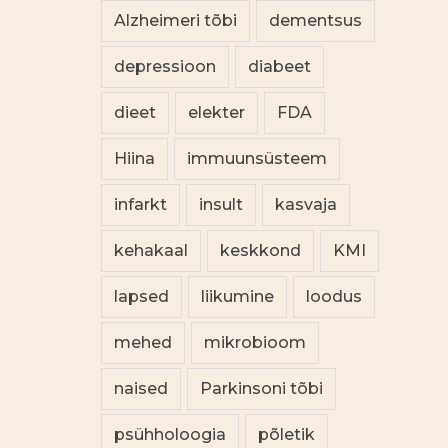
Alzheimeri tõbi
dementsus
depressioon
diabeet
dieet
elekter
FDA
Hiina
immuunsüsteem
infarkt
insult
kasvaja
kehakaal
keskkond
KMI
lapsed
liikumine
loodus
mehed
mikrobioom
naised
Parkinsoni tõbi
psühholoogia
põletik