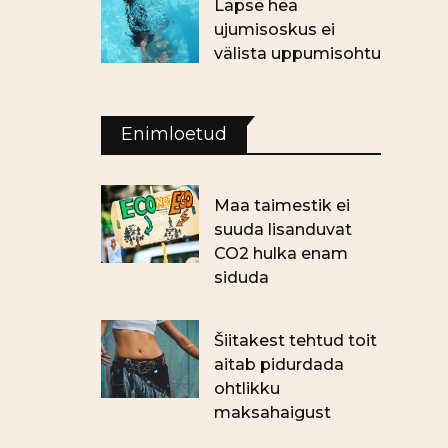
Lapse hea
ujumisoskus ei
välista uppumisohtu
Enimloetud
Maa taimestik ei
suuda lisanduvat
CO2 hulka enam
siduda
Šiitakest tehtud toit
aitab pidurdada
ohtlikku
maksahaigust