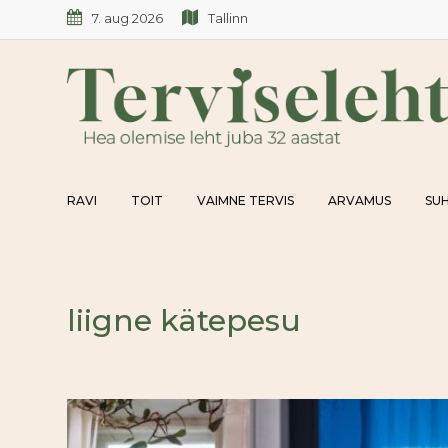
Skip
7. aug 2026
Tallinn
to
content
RAVI
TOIT
VAIMNE TERVIS
ARVAMUS
SUH
liigne kätepesu