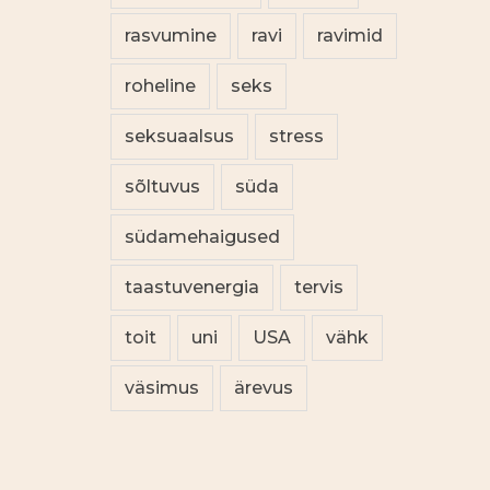
rasvumine
ravi
ravimid
roheline
seks
seksuaalsus
stress
sõltuvus
süda
südamehaigused
taastuvenergia
tervis
toit
uni
USA
vähk
väsimus
ärevus