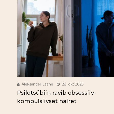
Aleksander Laane
28. okt 2025
Psilotsübiin ravib obsessiiv-
kompulsiivset häiret