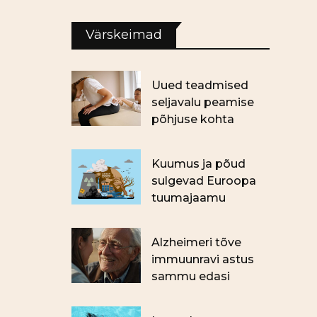
Värskeimad
Uued teadmised
seljavalu peamise
põhjuse kohta
Kuumus ja põud
sulgevad Euroopa
tuumajaamu
Alzheimeri tõve
immuunravi astus
sammu edasi