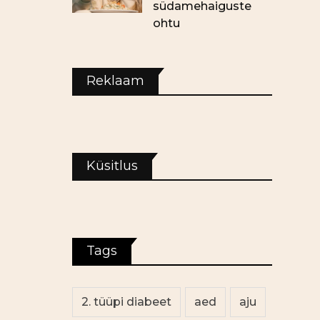
südamehaiguste
ohtu
Reklaam
Küsitlus
Tags
2. tüüpi diabeet
aed
aju