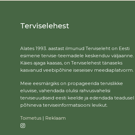
Terviselehest
Alates 1993. aastast ilmunud Terviseleht on Eesti
esimene tervise-teemadele keskenduv väljaanne.
Käies ajaga kaasas, on Terviselehest tänaseks
kasvanud veebipõhine iseseisev meediaplatvorm.
Meie eesmärgiks on propageerida tervislikke
eluviise, vahendada olulisi rahvusvahelisi
terviseuudiseid eesti keelde ja edendada teadusel
põhineva terviseinformatsiooni levikut.
Toimetus
|
Reklaam