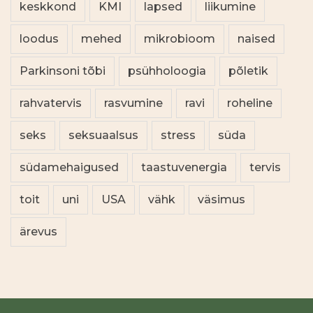
keskkond
KMI
lapsed
liikumine
loodus
mehed
mikrobioom
naised
Parkinsoni tõbi
psühholoogia
põletik
rahvatervis
rasvumine
ravi
roheline
seks
seksuaalsus
stress
süda
südamehaigused
taastuvenergia
tervis
toit
uni
USA
vähk
väsimus
ärevus