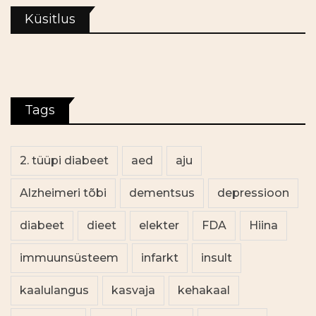
Küsitlus
Tags
2. tüüpi diabeet
aed
aju
Alzheimeri tõbi
dementsus
depressioon
diabeet
dieet
elekter
FDA
Hiina
immuunsüsteem
infarkt
insult
kaalulangus
kasvaja
kehakaal