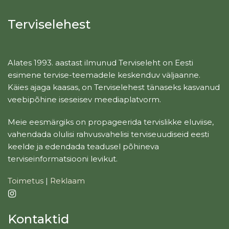
Terviselehest
Alates 1993. aastast ilmunud Terviseleht on Eesti
esimene tervise-teemadele keskenduv väljaanne.
Käies ajaga kaasas, on Terviselehest tänaseks kasvanud
veebipõhine iseseisev meediaplatvorm.
Meie eesmärgiks on propageerida tervislikke eluviise,
vahendada olulisi rahvusvahelisi terviseuudiseid eesti
keelde ja edendada teadusel põhineva
terviseinformatsiooni levikut.
Toimetus
|
Reklaam
Kontaktid