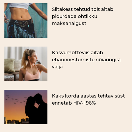
Šiitakest tehtud toit aitab
pidurdada ohtlikku
maksahaigust
Kasvumõtteviis aitab
ebaõnnestumiste nõiaringist
välja
Kaks korda aastas tehtav süst
ennetab HIV-i 96%