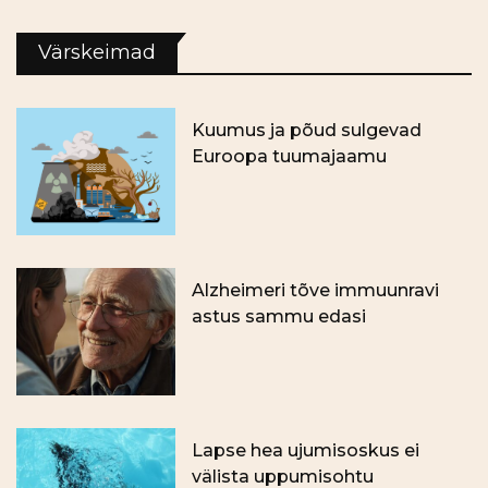
Värskeimad
Kuumus ja põud sulgevad
Euroopa tuumajaamu
Alzheimeri tõve immuunravi
astus sammu edasi
Lapse hea ujumisoskus ei
välista uppumisohtu