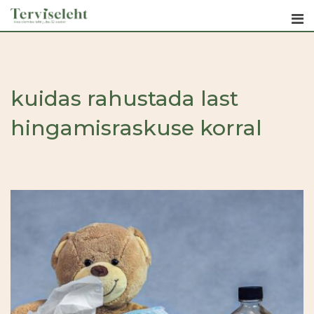
Skip
to
content
kuidas rahustada last
hingamisraskuse korral