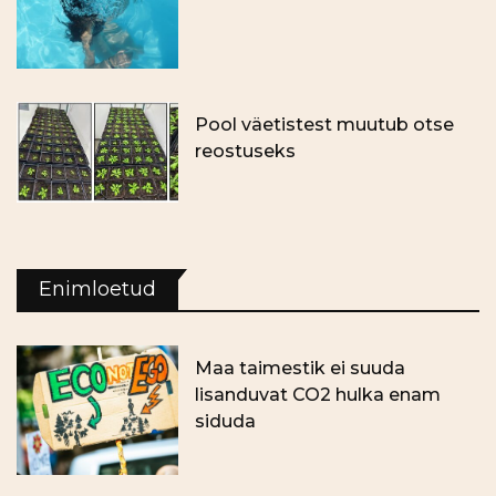
Pool väetistest muutub otse
reostuseks
Enimloetud
Maa taimestik ei suuda
lisanduvat CO2 hulka enam
siduda