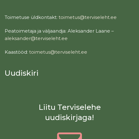
Toimetuse üldkontakt:
toimetus@terviseleht.ee
Peatoimetaja ja väljaandja: Aleksander Laane –
aleksander@terviseleht.ee
Kaastööd:
toimetus@terviseleht.ee
Uudiskiri
Liitu Terviselehe
uudiskirjaga!