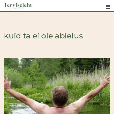
Skip
to
content
kuid ta ei ole abielus