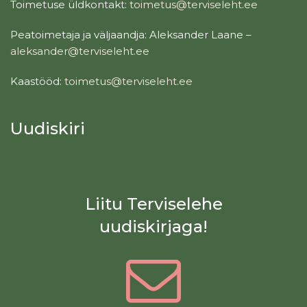
Toimetuse üldkontakt:
toimetus@terviseleht.ee
Peatoimetaja ja väljaandja: Aleksander Laane –
aleksander@terviseleht.ee
Kaastööd:
toimetus@terviseleht.ee
Uudiskiri
Liitu Terviselehe
uudiskirjaga!