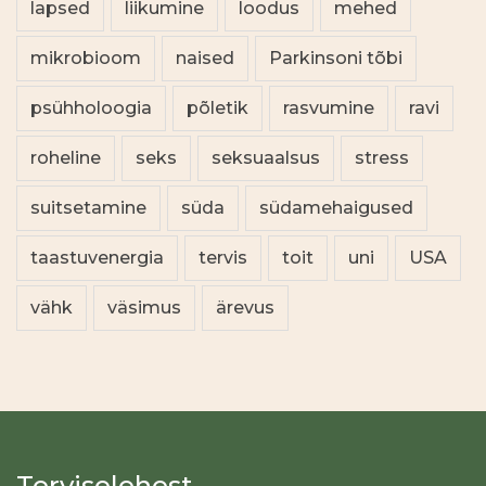
lapsed
liikumine
loodus
mehed
mikrobioom
naised
Parkinsoni tõbi
psühholoogia
põletik
rasvumine
ravi
roheline
seks
seksuaalsus
stress
suitsetamine
süda
südamehaigused
taastuvenergia
tervis
toit
uni
USA
vähk
väsimus
ärevus
Terviselehest