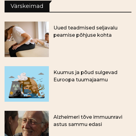
Värskeimad
Uued teadmised seljavalu
peamise põhjuse kohta
Kuumus ja põud sulgevad
Euroopa tuumajaamu
Alzheimeri tõve immuunravi
astus sammu edasi