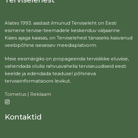
Alates 1993. aastast ilmunud Terviseleht on Eesti
esimene tervise-teemadele keskenduv väljaanne.
Käies ajaga kaasas, on Terviselehest tänaseks kasvanud
veebipõhine iseseisev meediaplatvorm.
Meie eesmärgiks on propageerida tervislikke eluviise,
vahendada olulisi rahvusvahelisi terviseuudiseid eesti
keelde ja edendada teadusel põhineva
terviseinformatsiooni levikut.
Toimetus
|
Reklaam
Kontaktid