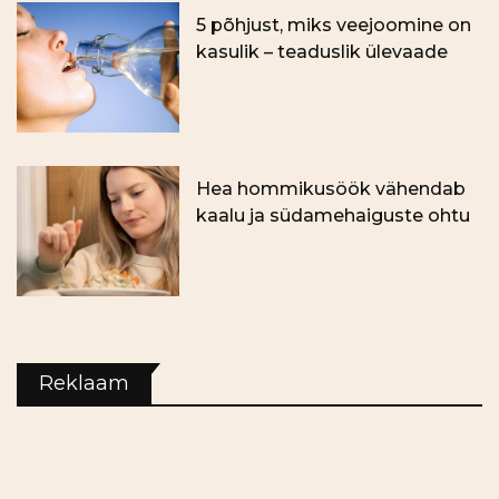
5 põhjust, miks veejoomine on
kasulik – teaduslik ülevaade
Hea hommikusöök vähendab
kaalu ja südamehaiguste ohtu
Reklaam