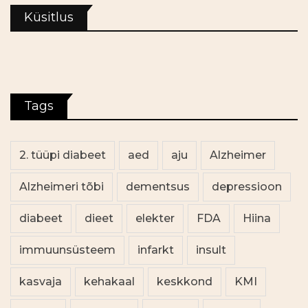
Küsitlus
Tags
2. tüüpi diabeet
aed
aju
Alzheimer
Alzheimeri tõbi
dementsus
depressioon
diabeet
dieet
elekter
FDA
Hiina
immuunsüsteem
infarkt
insult
kasvaja
kehakaal
keskkond
KMI