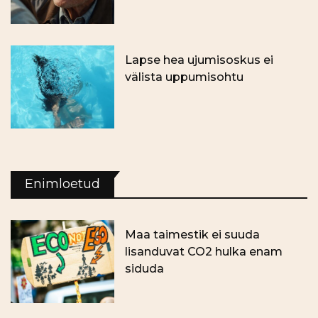
Lapse hea ujumisoskus ei
välista uppumisohtu
Enimloetud
Maa taimestik ei suuda
lisanduvat CO2 hulka enam
siduda