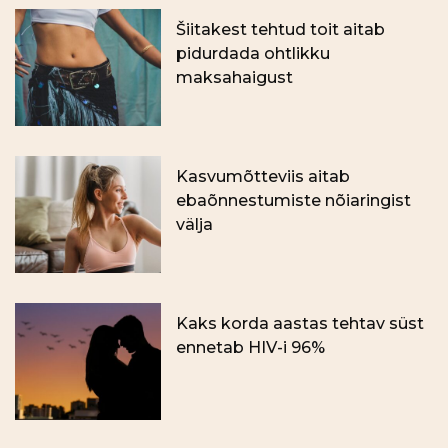
Šiitakest tehtud toit aitab
pidurdada ohtlikku
maksahaigust
Kasvumõtteviis aitab
ebaõnnestumiste nõiaringist
välja
Kaks korda aastas tehtav süst
ennetab HIV-i 96%