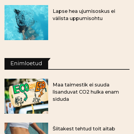
Lapse hea ujumisoskus ei
välista uppumisohtu
Enimloetud
Maa taimestik ei suuda
lisanduvat CO2 hulka enam
siduda
Šiitakest tehtud toit aitab