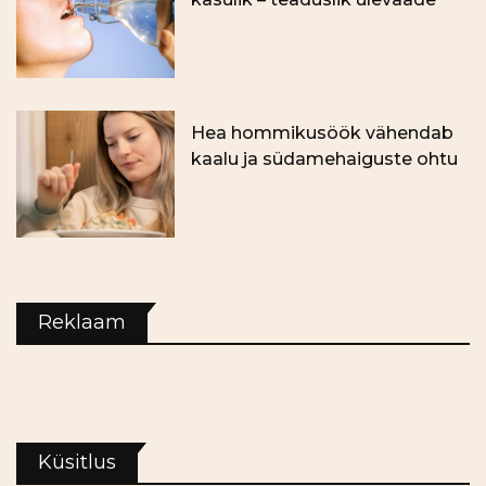
Hea hommikusöök vähendab
kaalu ja südamehaiguste ohtu
Reklaam
Küsitlus