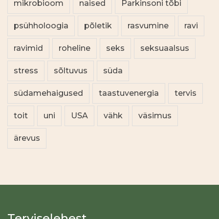
mikrobioom
naised
Parkinsoni tõbi
psühholoogia
põletik
rasvumine
ravi
ravimid
roheline
seks
seksuaalsus
stress
sõltuvus
süda
südamehaigused
taastuvenergia
tervis
toit
uni
USA
vähk
väsimus
ärevus
Terviselehest