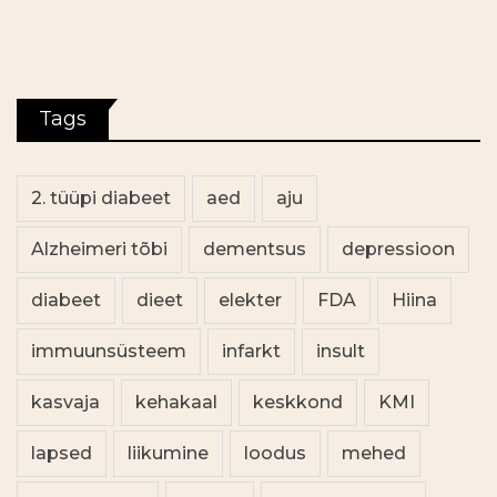
Tags
2. tüüpi diabeet
aed
aju
Alzheimeri tõbi
dementsus
depressioon
diabeet
dieet
elekter
FDA
Hiina
immuunsüsteem
infarkt
insult
kasvaja
kehakaal
keskkond
KMI
lapsed
liikumine
loodus
mehed