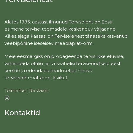
Alates 1993. aastast ilmunud Terviseleht on Eesti
esimene tervise-teemadele keskenduv väljaanne.
Käies ajaga kaasas, on Terviselehest tänaseks kasvanud
veebipõhine iseseisev meediaplatvorm.
Meie eesmärgiks on propageerida tervislikke eluviise,
vahendada olulisi rahvusvahelisi terviseuudiseid eesti
keelde ja edendada teadusel põhineva
terviseinformatsiooni levikut.
Toimetus
|
Reklaam
Kontaktid