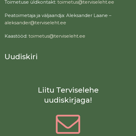
Toimetuse üldkontakt:
toimetus@terviseleht.ee
Peatoimetaja ja väljaandja: Aleksander Laane –
aleksander@terviseleht.ee
Kaastööd:
toimetus@terviseleht.ee
Uudiskiri
Liitu Terviselehe
uudiskirjaga!