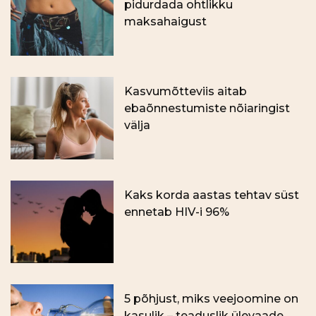
pidurdada ohtlikku
maksahaigust
Kasvumõtteviis aitab
ebaõnnestumiste nõiaringist
välja
Kaks korda aastas tehtav süst
ennetab HIV-i 96%
5 põhjust, miks veejoomine on
kasulik – teaduslik ülevaade