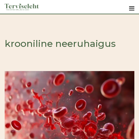
Skip
to
content
krooniline neeruhaigus