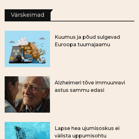
Värskeimad
Kuumus ja põud sulgevad
Euroopa tuumajaamu
Alzheimeri tõve immuunravi
astus sammu edasi
Lapse hea ujumisoskus ei
välista uppumisohtu