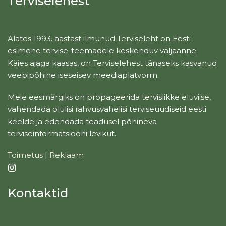
Terviselehest
Alates 1993. aastast ilmunud Terviseleht on Eesti
esimene tervise-teemadele keskenduv väljaanne.
Käies ajaga kaasas, on Terviselehest tänaseks kasvanud
veebipõhine iseseisev meediaplatvorm.
Meie eesmärgiks on propageerida tervislikke eluviise,
vahendada olulisi rahvusvahelisi terviseuudiseid eesti
keelde ja edendada teadusel põhineva
terviseinformatsiooni levikut.
Toimetus
|
Reklaam
Kontaktid