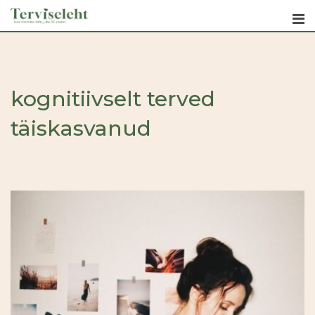
Skip
to
content
kognitiivselt terved
täiskasvanud