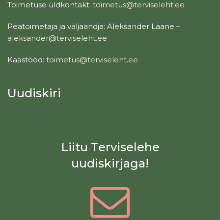
Toimetuse üldkontakt:
toimetus@terviseleht.ee
Peatoimetaja ja väljaandja: Aleksander Laane –
aleksander@terviseleht.ee
Kaastööd:
toimetus@terviseleht.ee
Uudiskiri
Liitu Terviselehe
uudiskirjaga!