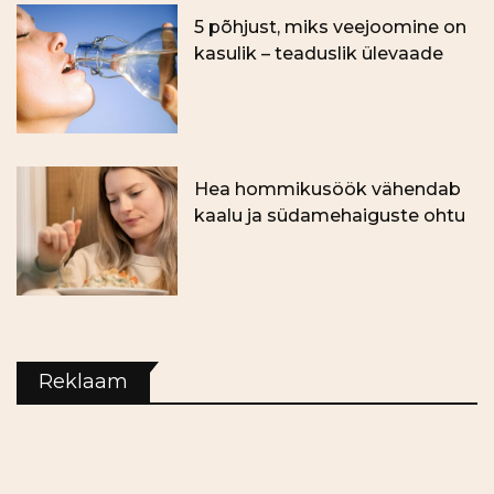
5 põhjust, miks veejoomine on
kasulik – teaduslik ülevaade
Hea hommikusöök vähendab
kaalu ja südamehaiguste ohtu
Reklaam