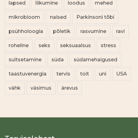
lapsed
liikumine
loodus
mehed
mikrobioom
naised
Parkinsoni tõbi
psühholoogia
põletik
rasvumine
ravi
roheline
seks
seksuaalsus
stress
suitsetamine
süda
südamehaigused
taastuvenergia
tervis
toit
uni
USA
vähk
väsimus
ärevus