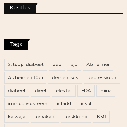
Küsitlus
Tags
2. tüüpi diabeet
aed
aju
Alzheimer
Alzheimeri tõbi
dementsus
depressioon
diabeet
dieet
elekter
FDA
Hiina
immuunsüsteem
infarkt
insult
kasvaja
kehakaal
keskkond
KMI