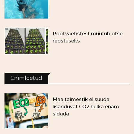
Pool väetistest muutub otse
reostuseks
Enimloetud
Maa taimestik ei suuda
lisanduvat CO2 hulka enam
siduda