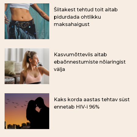
Šiitakest tehtud toit aitab
pidurdada ohtlikku
maksahaigust
Kasvumõtteviis aitab
ebaõnnestumiste nõiaringist
välja
Kaks korda aastas tehtav süst
ennetab HIV-i 96%