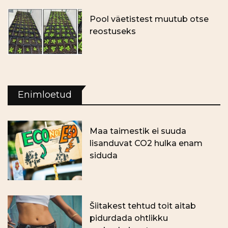
Pool väetistest muutub otse
reostuseks
Enimloetud
Maa taimestik ei suuda
lisanduvat CO2 hulka enam
siduda
Šiitakest tehtud toit aitab
pidurdada ohtlikku