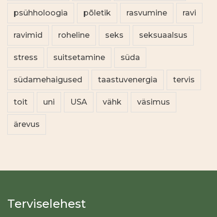
psühholoogia
põletik
rasvumine
ravi
ravimid
roheline
seks
seksuaalsus
stress
suitsetamine
süda
südamehaigused
taastuvenergia
tervis
toit
uni
USA
vähk
väsimus
ärevus
Terviselehest