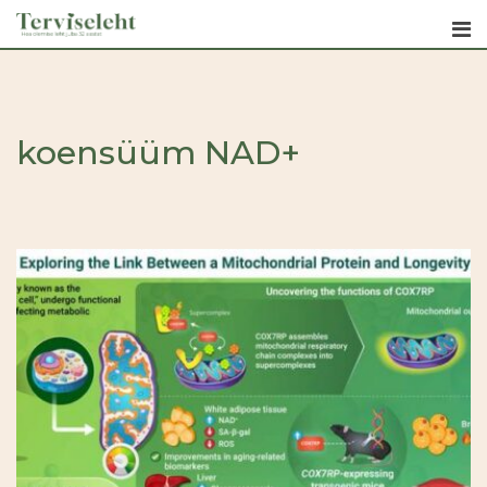
Skip
to
content
koensüüm NAD+