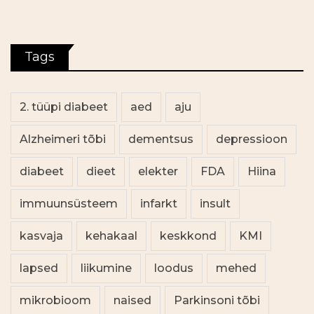
Tags
2. tüüpi diabeet
aed
aju
Alzheimeri tõbi
dementsus
depressioon
diabeet
dieet
elekter
FDA
Hiina
immuunsüsteem
infarkt
insult
kasvaja
kehakaal
keskkond
KMI
lapsed
liikumine
loodus
mehed
mikrobioom
naised
Parkinsoni tõbi