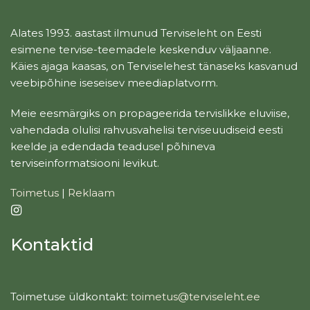
Alates 1993. aastast ilmunud Terviseleht on Eesti
esimene tervise-teemadele keskenduv väljaanne.
Käies ajaga kaasas, on Terviselehest tänaseks kasvanud
veebipõhine iseseisev meediaplatvorm.
Meie eesmärgiks on propageerida tervislikke eluviise,
vahendada olulisi rahvusvahelisi terviseuudiseid eesti
keelde ja edendada teadusel põhineva
terviseinformatsiooni levikut.
Toimetus
|
Reklaam
Kontaktid
Toimetuse üldkontakt:
toimetus@terviseleht.ee