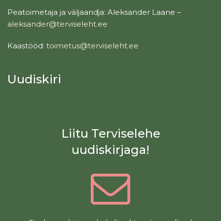
Peatoimetaja ja väljaandja: Aleksander Laane –
aleksander@terviseleht.ee
Kaastööd:
toimetus@terviseleht.ee
Uudiskiri
Liitu Terviselehe
uudiskirjaga!