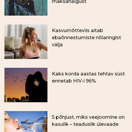
maksahaigust
Kasvumõtteviis aitab
ebaõnnestumiste nõiaringist
välja
Kaks korda aastas tehtav süst
ennetab HIV-i 96%
5 põhjust, miks veejoomine on
kasulik – teaduslik ülevaade