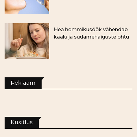
Hea hommikusöök vähendab
kaalu ja südamehaiguste ohtu
Reklaam
Küsitlus