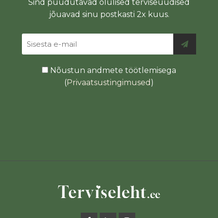
Sind puudutavad olulised terviseuudised
jõuavad sinu postkasti 2x kuus.
Nõustun andmete töötlemisega
(
Privaatsustingimused
)