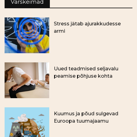
Värskeimad
Stress jätab ajurakkudesse
armi
Uued teadmised seljavalu
peamise põhjuse kohta
Kuumus ja põud sulgevad
Euroopa tuumajaamu