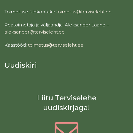
Toimetuse üldkontakt:
toimetus@terviseleht.ee
Peatoimetaja ja väljaandja: Aleksander Laane –
aleksander@terviseleht.ee
Kaastööd:
toimetus@terviseleht.ee
Uudiskiri
Liitu Terviselehe
uudiskirjaga!