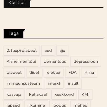
Küsitlus
Tags
2. tüüpi diabeet
aed
aju
Alzheimeri tõbi
dementsus
depressioon
diabeet
dieet
elekter
FDA
Hiina
immuunsüsteem
infarkt
insult
kasvaja
kehakaal
keskkond
KMI
lapsed
liikumine
loodus
mehed