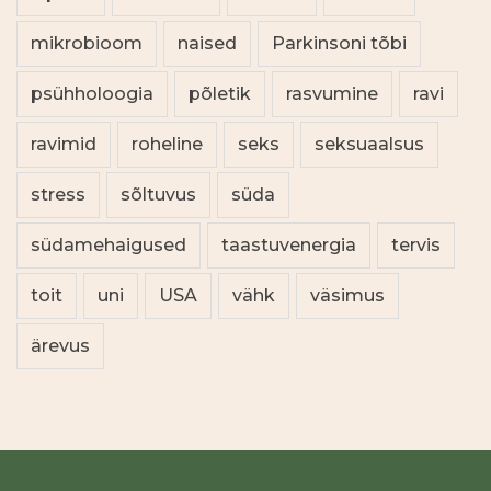
mikrobioom
naised
Parkinsoni tõbi
psühholoogia
põletik
rasvumine
ravi
ravimid
roheline
seks
seksuaalsus
stress
sõltuvus
süda
südamehaigused
taastuvenergia
tervis
toit
uni
USA
vähk
väsimus
ärevus