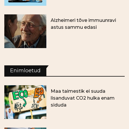
Alzheimeri tõve immuunravi
astus sammu edasi
Enimloetud
Maa taimestik ei suuda
lisanduvat CO2 hulka enam
siduda