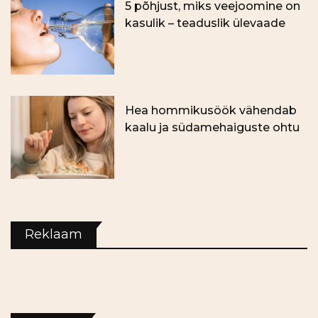
5 põhjust, miks veejoomine on
kasulik – teaduslik ülevaade
Hea hommikusöök vähendab
kaalu ja südamehaiguste ohtu
Reklaam