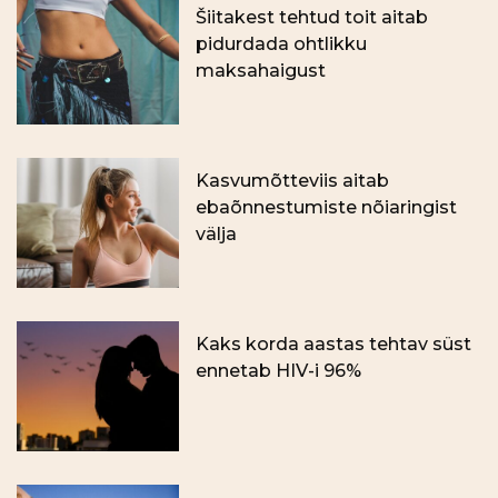
Šiitakest tehtud toit aitab
pidurdada ohtlikku
maksahaigust
Kasvumõtteviis aitab
ebaõnnestumiste nõiaringist
välja
Kaks korda aastas tehtav süst
ennetab HIV-i 96%