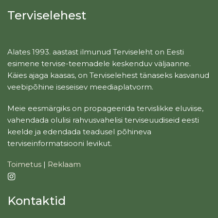
Terviselehest
Alates 1993. aastast ilmunud Terviseleht on Eesti
esimene tervise-teemadele keskenduv väljaanne.
Käies ajaga kaasas, on Terviselehest tänaseks kasvanud
veebipõhine iseseisev meediaplatvorm.
Meie eesmärgiks on propageerida tervislikke eluviise,
vahendada olulisi rahvusvahelisi terviseuudiseid eesti
keelde ja edendada teadusel põhineva
terviseinformatsiooni levikut.
Toimetus
|
Reklaam
Kontaktid