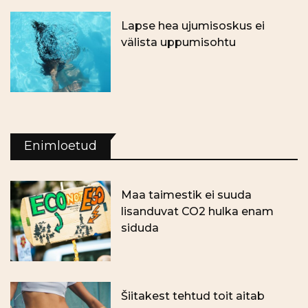
Lapse hea ujumisoskus ei
välista uppumisohtu
Enimloetud
Maa taimestik ei suuda
lisanduvat CO2 hulka enam
siduda
Šiitakest tehtud toit aitab