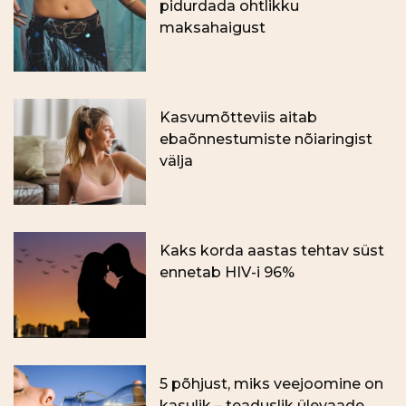
pidurdada ohtlikku
maksahaigust
Kasvumõtteviis aitab
ebaõnnestumiste nõiaringist
välja
Kaks korda aastas tehtav süst
ennetab HIV-i 96%
5 põhjust, miks veejoomine on
kasulik – teaduslik ülevaade