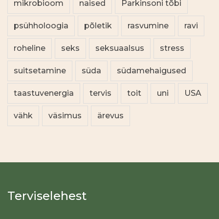
mikrobioom
naised
Parkinsoni tõbi
psühholoogia
põletik
rasvumine
ravi
roheline
seks
seksuaalsus
stress
suitsetamine
süda
südamehaigused
taastuvenergia
tervis
toit
uni
USA
vähk
väsimus
ärevus
Terviselehest