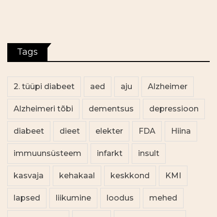
Tags
2. tüüpi diabeet
aed
aju
Alzheimer
Alzheimeri tõbi
dementsus
depressioon
diabeet
dieet
elekter
FDA
Hiina
immuunsüsteem
infarkt
insult
kasvaja
kehakaal
keskkond
KMI
lapsed
liikumine
loodus
mehed