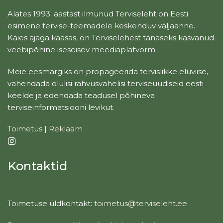
Alates 1993. aastast ilmunud Terviseleht on Eesti
esimene tervise-teemadele keskenduv väljaanne.
Käies ajaga kaasas, on Terviselehest tänaseks kasvanud
veebipõhine iseseisev meediaplatvorm.
Meie eesmärgiks on propageerida tervislikke eluviise,
vahendada olulisi rahvusvahelisi terviseuudiseid eesti
keelde ja edendada teadusel põhineva
terviseinformatsiooni levikut.
Toimetus
|
Reklaam
Kontaktid
Toimetuse üldkontakt:
toimetus@terviseleht.ee