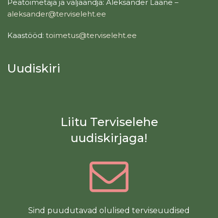
Peatoimetaja ja väljaandja: Aleksander Laane –
aleksander@terviseleht.ee
Kaastööd:
toimetus@terviseleht.ee
Uudiskiri
Liitu Terviselehe
uudiskirjaga!
Sind puudutavad olulised terviseuudised