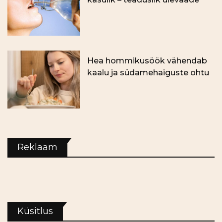
Hea hommikusöök vähendab
kaalu ja südamehaiguste ohtu
Reklaam
Küsitlus