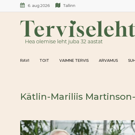
Skip
6. aug 2026
Tallinn
to
content
RAVI
TOIT
VAIMNE TERVIS
ARVAMUS
SUH
Kätlin-Mariliis Martinso