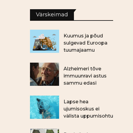
Värskeimad
Kuumus ja põud
sulgevad Euroopa
tuumajaamu
Alzheimeri tõve
immuunravi astus
sammu edasi
Lapse hea
ujumisoskus ei
välista uppumisohtu