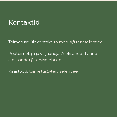
Kontaktid
Toimetuse üldkontakt:
toimetus@terviseleht.ee
Peatoimetaja ja väljaandja: Aleksander Laane –
aleksander@terviseleht.ee
Kaastööd:
toimetus@terviseleht.ee