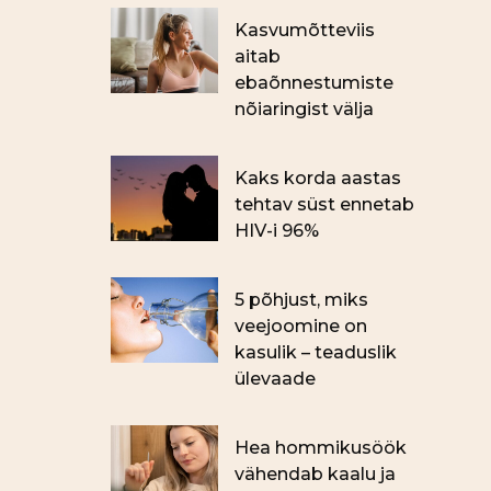
Kasvumõtteviis
aitab
ebaõnnestumiste
nõiaringist välja
Kaks korda aastas
tehtav süst ennetab
HIV-i 96%
5 põhjust, miks
veejoomine on
kasulik – teaduslik
ülevaade
Hea hommikusöök
vähendab kaalu ja