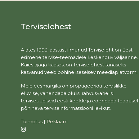
Terviselehest
Alates 1993. aastast ilmunud Terviseleht on Eesti
esimene tervise-teemadele keskenduv väljaanne.
Käies ajaga kaasas, on Terviselehest tänaseks
kasvanud veebipõhine iseseisev meediaplatvorm.
Meie eesmärgiks on propageerida tervislikke
eluviise, vahendada olulisi rahvusvahelisi
terviseuudiseid eesti keelde ja edendada teadusel
põhineva terviseinformatsiooni levikut.
Toimetus
|
Reklaam