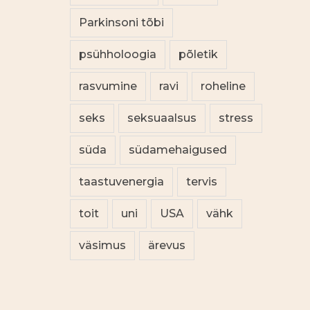
Parkinsoni tõbi
psühholoogia
põletik
rasvumine
ravi
roheline
seks
seksuaalsus
stress
süda
südamehaigused
taastuvenergia
tervis
toit
uni
USA
vähk
väsimus
ärevus