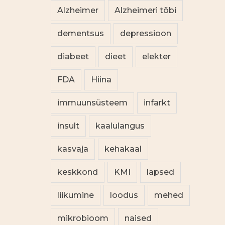
Alzheimer
Alzheimeri tõbi
dementsus
depressioon
diabeet
dieet
elekter
FDA
Hiina
immuunsüsteem
infarkt
insult
kaalulangus
kasvaja
kehakaal
keskkond
KMI
lapsed
liikumine
loodus
mehed
mikrobioom
naised