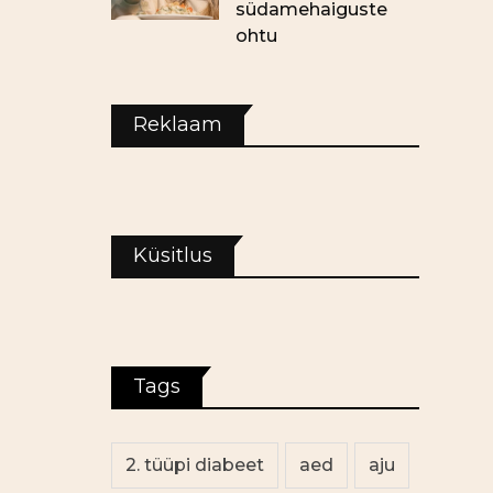
südamehaiguste
ohtu
Reklaam
Küsitlus
Tags
2. tüüpi diabeet
aed
aju