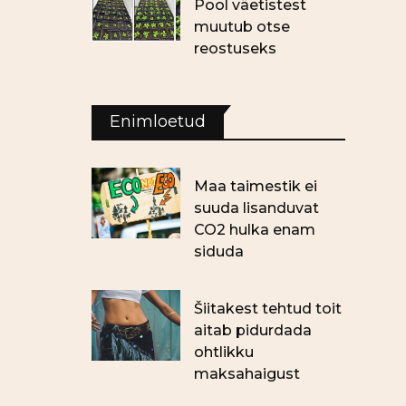
Pool väetistest
muutub otse
reostuseks
Enimloetud
Maa taimestik ei
suuda lisanduvat
CO2 hulka enam
siduda
Šiitakest tehtud toit
aitab pidurdada
ohtlikku
maksahaigust