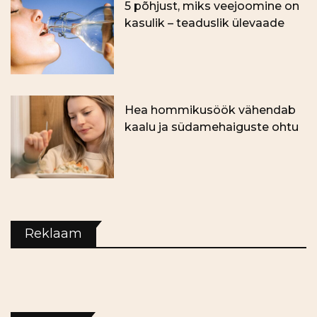
5 põhjust, miks veejoomine on
kasulik – teaduslik ülevaade
Hea hommikusöök vähendab
kaalu ja südamehaiguste ohtu
Reklaam