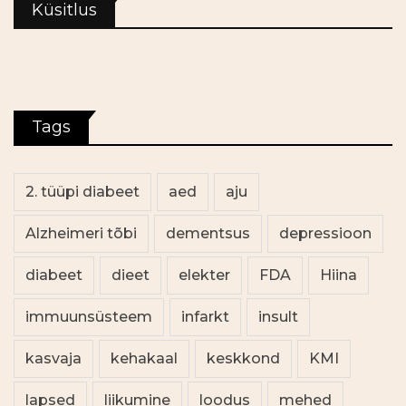
Küsitlus
Tags
2. tüüpi diabeet
aed
aju
Alzheimeri tõbi
dementsus
depressioon
diabeet
dieet
elekter
FDA
Hiina
immuunsüsteem
infarkt
insult
kasvaja
kehakaal
keskkond
KMI
lapsed
liikumine
loodus
mehed