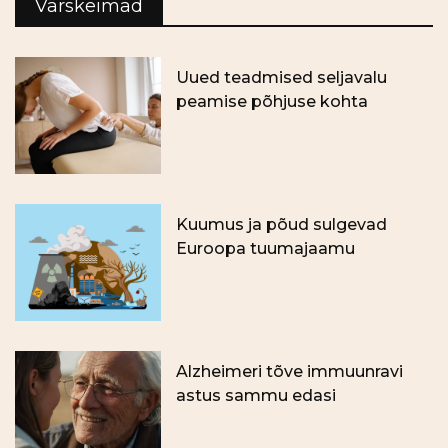
Värskeimad
Uued teadmised seljavalu
peamise põhjuse kohta
Kuumus ja põud sulgevad
Euroopa tuumajaamu
Alzheimeri tõve immuunravi
astus sammu edasi