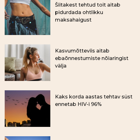
Šiitakest tehtud toit aitab
pidurdada ohtlikku
maksahaigust
Kasvumõtteviis aitab
ebaõnnestumiste nõiaringist
välja
Kaks korda aastas tehtav süst
ennetab HIV-i 96%