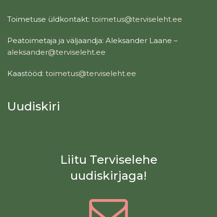
Toimetuse üldkontakt:
toimetus@terviseleht.ee
Peatoimetaja ja väljaandja: Aleksander Laane –
aleksander@terviseleht.ee
Kaastööd:
toimetus@terviseleht.ee
Uudiskiri
Liitu Terviselehe
uudiskirjaga!