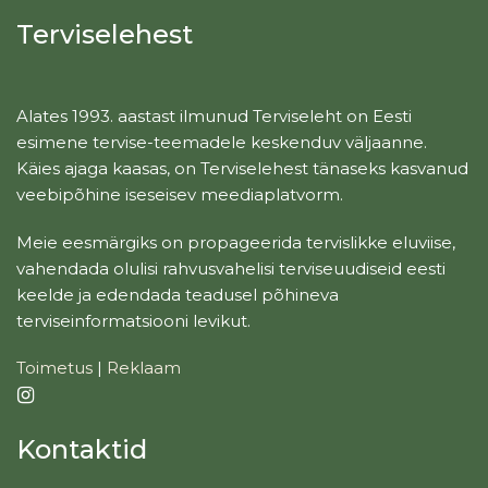
Terviselehest
Alates 1993. aastast ilmunud Terviseleht on Eesti
esimene tervise-teemadele keskenduv väljaanne.
Käies ajaga kaasas, on Terviselehest tänaseks kasvanud
veebipõhine iseseisev meediaplatvorm.
Meie eesmärgiks on propageerida tervislikke eluviise,
vahendada olulisi rahvusvahelisi terviseuudiseid eesti
keelde ja edendada teadusel põhineva
terviseinformatsiooni levikut.
Toimetus
|
Reklaam
Kontaktid