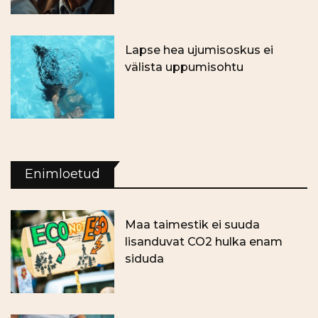
Lapse hea ujumisoskus ei
välista uppumisohtu
Enimloetud
Maa taimestik ei suuda
lisanduvat CO2 hulka enam
siduda