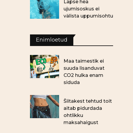
Lapse hea
ujumisoskus ei
välista uppumisohtu
Enimloetud
Maa taimestik ei
suuda lisanduvat
CO2 hulka enam
siduda
Šiitakest tehtud toit
aitab pidurdada
ohtlikku
maksahaigust