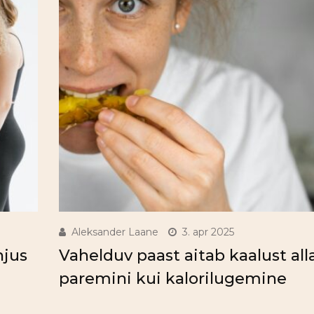
Aleksander Laane
3. apr 2025
hjus
Vahelduv paast aitab kaalust all
paremini kui kalorilugemine