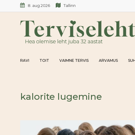
Skip
8. aug 2026
Tallinn
to
content
RAVI
TOIT
VAIMNE TERVIS
ARVAMUS
SUH
kalorite lugemine