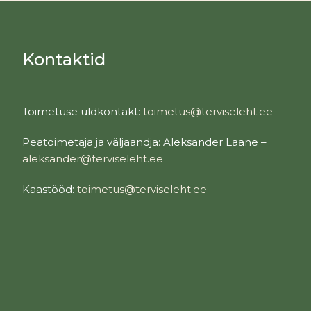
Kontaktid
Toimetuse üldkontakt:
toimetus@terviseleht.ee
Peatoimetaja ja väljaandja: Aleksander Laane –
aleksander@terviseleht.ee
Kaastööd:
toimetus@terviseleht.ee