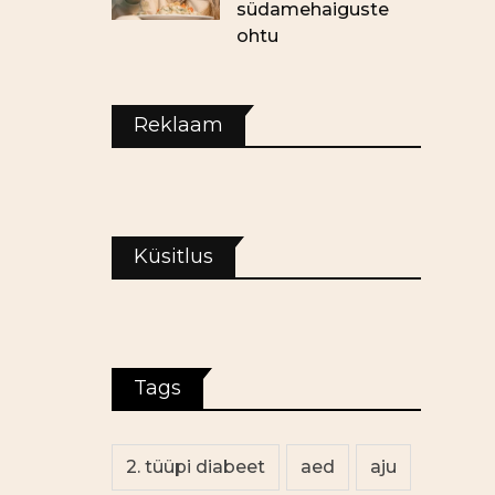
südamehaiguste
ohtu
Reklaam
Küsitlus
Tags
2. tüüpi diabeet
aed
aju