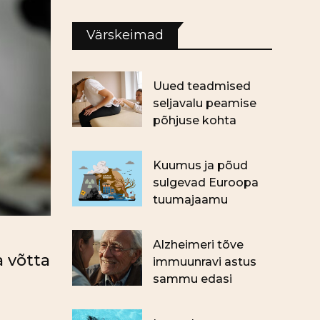
Värskeimad
Uued teadmised
seljavalu peamise
põhjuse kohta
Kuumus ja põud
sulgevad Euroopa
tuumajaamu
Alzheimeri tõve
a võtta
immuunravi astus
sammu edasi