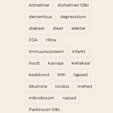
Alzheimer
Alzheimeri tõbi
dementsus
depressioon
diabeet
dieet
elekter
FDA
Hiina
immuunsüsteem
infarkt
insult
kasvaja
kehakaal
keskkond
KMI
lapsed
liikumine
loodus
mehed
mikrobioom
naised
Parkinsoni tõbi