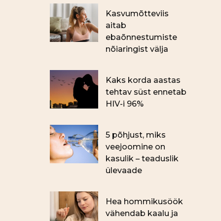
Kasvumõtteviis
aitab
ebaõnnestumiste
nõiaringist välja
Kaks korda aastas
tehtav süst ennetab
HIV-i 96%
5 põhjust, miks
veejoomine on
kasulik – teaduslik
ülevaade
Hea hommikusöök
vähendab kaalu ja