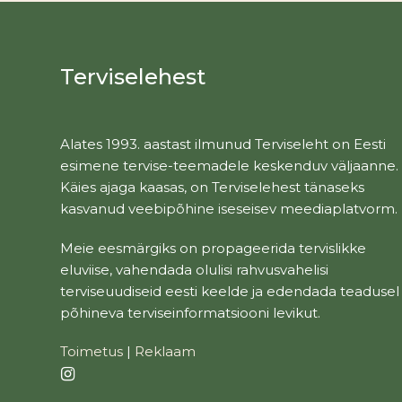
Terviselehest
Alates 1993. aastast ilmunud Terviseleht on Eesti
esimene tervise-teemadele keskenduv väljaanne.
Käies ajaga kaasas, on Terviselehest tänaseks
kasvanud veebipõhine iseseisev meediaplatvorm.
Meie eesmärgiks on propageerida tervislikke
eluviise, vahendada olulisi rahvusvahelisi
terviseuudiseid eesti keelde ja edendada teadusel
põhineva terviseinformatsiooni levikut.
Toimetus
|
Reklaam