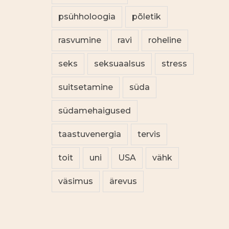
psühholoogia
põletik
rasvumine
ravi
roheline
seks
seksuaalsus
stress
suitsetamine
süda
südamehaigused
taastuvenergia
tervis
toit
uni
USA
vähk
väsimus
ärevus