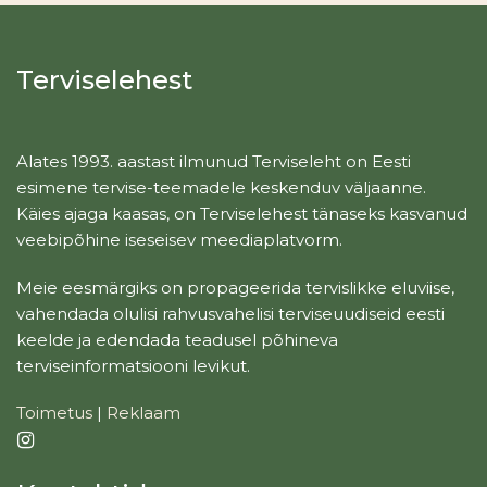
Terviselehest
Alates 1993. aastast ilmunud Terviseleht on Eesti
esimene tervise-teemadele keskenduv väljaanne.
Käies ajaga kaasas, on Terviselehest tänaseks kasvanud
veebipõhine iseseisev meediaplatvorm.
Meie eesmärgiks on propageerida tervislikke eluviise,
vahendada olulisi rahvusvahelisi terviseuudiseid eesti
keelde ja edendada teadusel põhineva
terviseinformatsiooni levikut.
Toimetus
|
Reklaam