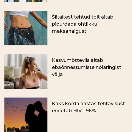
Šiitakest tehtud toit aitab
pidurdada ohtlikku
maksahaigust
Kasvumõtteviis aitab
ebaõnnestumiste nõiaringist
välja
Kaks korda aastas tehtav süst
ennetab HIV-i 96%