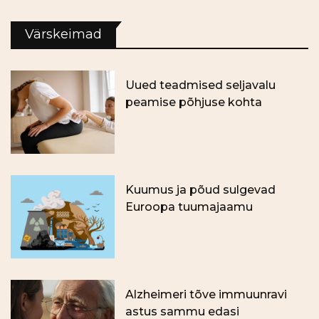
Värskeimad
Uued teadmised seljavalu
peamise põhjuse kohta
Kuumus ja põud sulgevad
Euroopa tuumajaamu
Alzheimeri tõve immuunravi
astus sammu edasi