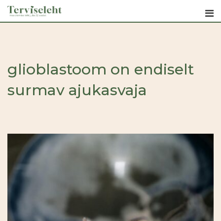
Skip
to
content
glioblastoom on endiselt
surmav ajukasvaja