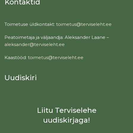
Kontaktid
Toimetuse üldkontakt:
toimetus@terviseleht.ee
Peatoimetaja ja väljaandja: Aleksander Laane –
aleksander@terviseleht.ee
Kaastööd:
toimetus@terviseleht.ee
Uudiskiri
Liitu Terviselehe
uudiskirjaga!