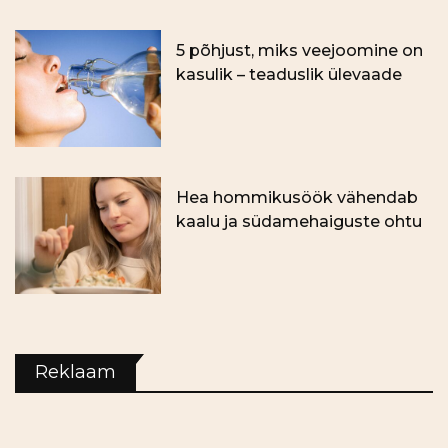
5 põhjust, miks veejoomine on
kasulik – teaduslik ülevaade
Hea hommikusöök vähendab
kaalu ja südamehaiguste ohtu
Reklaam