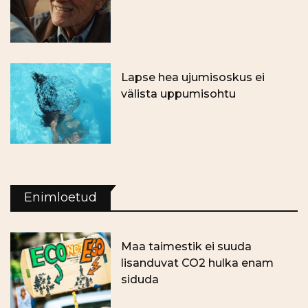
Lapse hea ujumisoskus ei
välista uppumisohtu
Enimloetud
Maa taimestik ei suuda
lisanduvat CO2 hulka enam
siduda