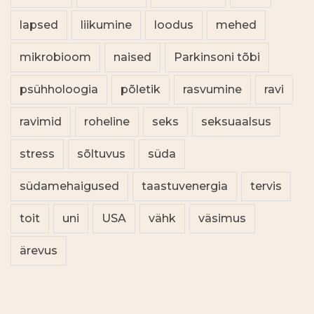
lapsed
liikumine
loodus
mehed
mikrobioom
naised
Parkinsoni tõbi
psühholoogia
põletik
rasvumine
ravi
ravimid
roheline
seks
seksuaalsus
stress
sõltuvus
süda
südamehaigused
taastuvenergia
tervis
toit
uni
USA
vähk
väsimus
ärevus