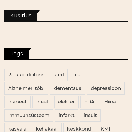
Küsitlus
Tags
2. tüüpi diabeet
aed
aju
Alzheimeri tõbi
dementsus
depressioon
diabeet
dieet
elekter
FDA
Hiina
immuunsüsteem
infarkt
insult
kasvaja
kehakaal
keskkond
KMI