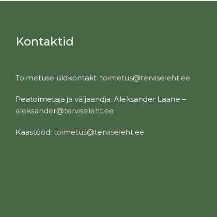
Kontaktid
Toimetuse üldkontakt:
toimetus@terviseleht.ee
Peatoimetaja ja väljaandja: Aleksander Laane –
aleksander@terviseleht.ee
Kaastööd:
toimetus@terviseleht.ee