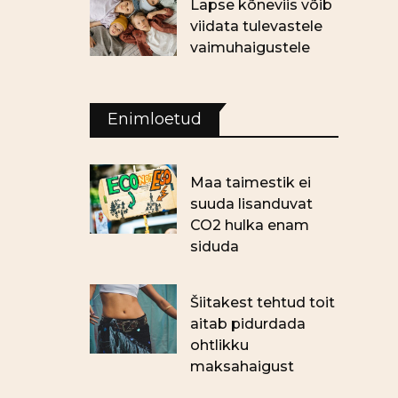
Lapse kõneviis võib
viidata tulevastele
vaimuhaigustele
Enimloetud
Maa taimestik ei
suuda lisanduvat
CO2 hulka enam
siduda
Šiitakest tehtud toit
aitab pidurdada
ohtlikku
maksahaigust