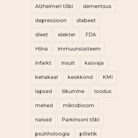
Alzheimeri tõbi
dementsus
depressioon
diabeet
dieet
elekter
FDA
Hiina
immuunsüsteem
infarkt
insult
kasvaja
kehakaal
keskkond
KMI
lapsed
liikumine
loodus
mehed
mikrobioom
naised
Parkinsoni tõbi
psühholoogia
põletik