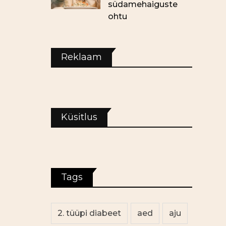
südamehaiguste
ohtu
Reklaam
Küsitlus
Tags
2. tüüpi diabeet
aed
aju