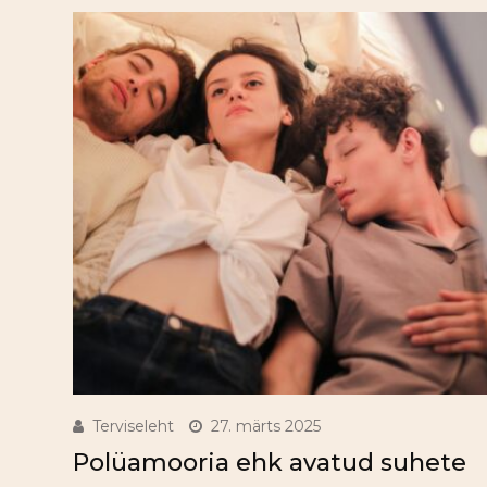
Terviseleht
27. märts 2025
Polüamooria ehk avatud suhete