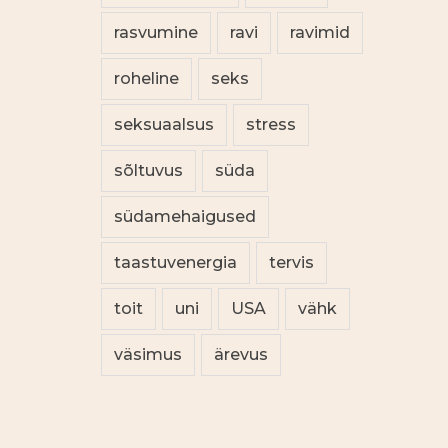
rasvumine
ravi
ravimid
roheline
seks
seksuaalsus
stress
sõltuvus
süda
südamehaigused
taastuvenergia
tervis
toit
uni
USA
vähk
väsimus
ärevus