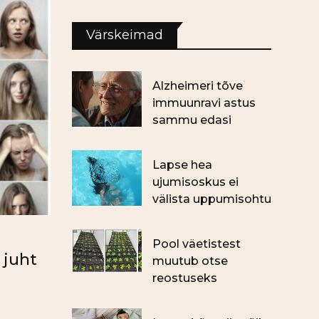
Värskeimad
Alzheimeri tõve
immuunravi astus
sammu edasi
Lapse hea
ujumisoskus ei
välista uppumisohtu
Pool väetistest
 juht
muutub otse
reostuseks