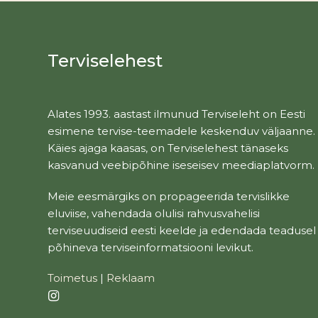
Terviselehest
Alates 1993. aastast ilmunud Terviseleht on Eesti
esimene tervise-teemadele keskenduv väljaanne.
Käies ajaga kaasas, on Terviselehest tänaseks
kasvanud veebipõhine iseseisev meediaplatvorm.
Meie eesmärgiks on propageerida tervislikke
eluviise, vahendada olulisi rahvusvahelisi
terviseuudiseid eesti keelde ja edendada teadusel
põhineva terviseinformatsiooni levikut.
Toimetus
|
Reklaam