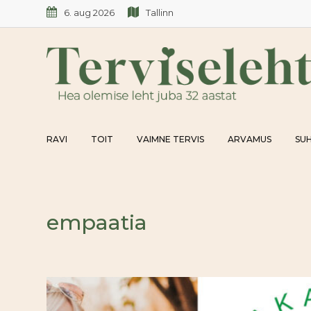
Skip
6. aug 2026
Tallinn
to
content
RAVI
TOIT
VAIMNE TERVIS
ARVAMUS
SUH
empaatia