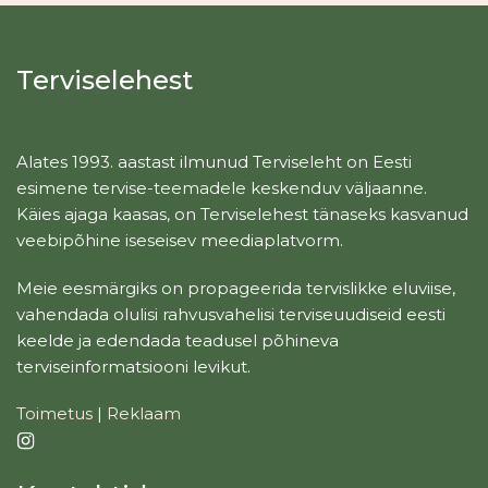
Terviselehest
Alates 1993. aastast ilmunud Terviseleht on Eesti
esimene tervise-teemadele keskenduv väljaanne.
Käies ajaga kaasas, on Terviselehest tänaseks kasvanud
veebipõhine iseseisev meediaplatvorm.
Meie eesmärgiks on propageerida tervislikke eluviise,
vahendada olulisi rahvusvahelisi terviseuudiseid eesti
keelde ja edendada teadusel põhineva
terviseinformatsiooni levikut.
Toimetus
|
Reklaam