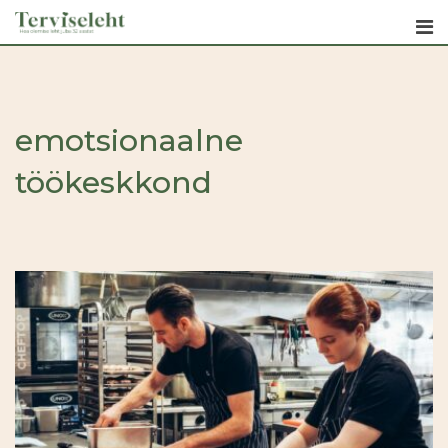
Skip
to
content
emotsionaalne
töökeskkond