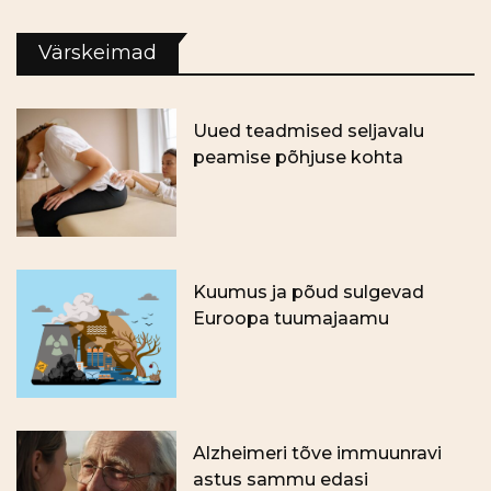
Värskeimad
Uued teadmised seljavalu
peamise põhjuse kohta
Kuumus ja põud sulgevad
Euroopa tuumajaamu
Alzheimeri tõve immuunravi
astus sammu edasi