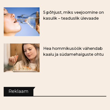
5 põhjust, miks veejoomine on
kasulik – teaduslik ülevaade
Hea hommikusöök vähendab
kaalu ja südamehaiguste ohtu
Reklaam