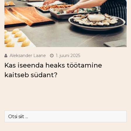
Aleksander Laane
1. juuni 2025
Kas iseenda heaks töötamine
kaitseb südant?