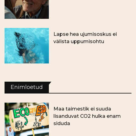
Lapse hea ujumisoskus ei
välista uppumisohtu
Enimloetud
Maa taimestik ei suuda
lisanduvat CO2 hulka enam
siduda