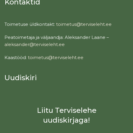
Kontaktid
Toimetuse üldkontakt:
toimetus@terviseleht.ee
Peatoimetaja ja väljaandja: Aleksander Laane –
aleksander@terviseleht.ee
Kaastööd:
toimetus@terviseleht.ee
Uudiskiri
Liitu Terviselehe
uudiskirjaga!