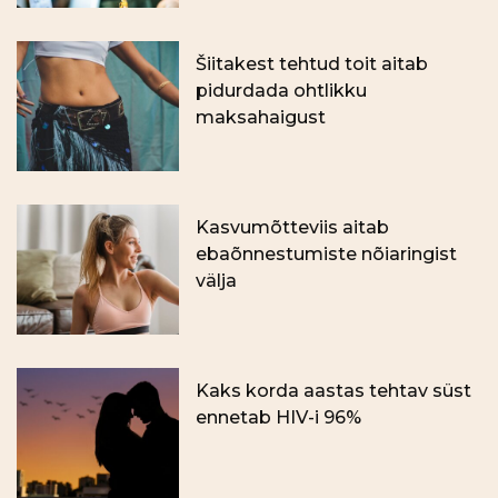
Šiitakest tehtud toit aitab
pidurdada ohtlikku
maksahaigust
Kasvumõtteviis aitab
ebaõnnestumiste nõiaringist
välja
Kaks korda aastas tehtav süst
ennetab HIV-i 96%