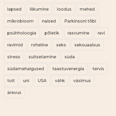
lapsed
liikumine
loodus
mehed
mikrobioom
naised
Parkinsoni tõbi
psühholoogia
põletik
rasvumine
ravi
ravimid
roheline
seks
seksuaalsus
stress
suitsetamine
süda
südamehaigused
taastuvenergia
tervis
toit
uni
USA
vähk
väsimus
ärevus