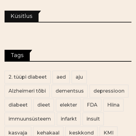
Küsitlus
Tags
2. tüüpi diabeet
aed
aju
Alzheimeri tõbi
dementsus
depressioon
diabeet
dieet
elekter
FDA
Hiina
immuunsüsteem
infarkt
insult
kasvaja
kehakaal
keskkond
KMI