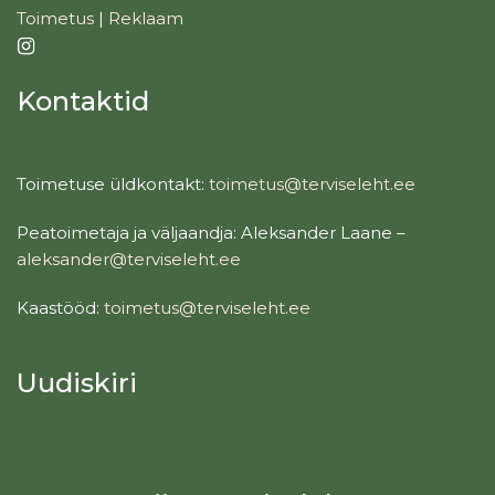
Toimetus
|
Reklaam
Kontaktid
Toimetuse üldkontakt:
toimetus@terviseleht.ee
Peatoimetaja ja väljaandja: Aleksander Laane –
aleksander@terviseleht.ee
Kaastööd:
toimetus@terviseleht.ee
Uudiskiri