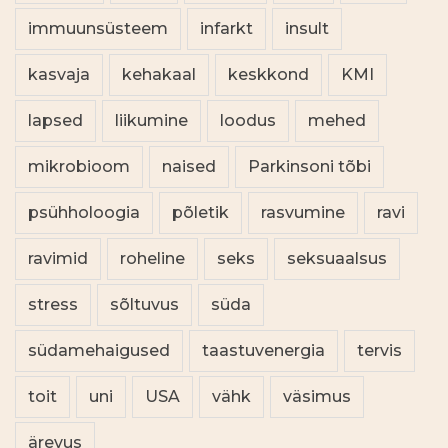
immuunsüsteem
infarkt
insult
kasvaja
kehakaal
keskkond
KMI
lapsed
liikumine
loodus
mehed
mikrobioom
naised
Parkinsoni tõbi
psühholoogia
põletik
rasvumine
ravi
ravimid
roheline
seks
seksuaalsus
stress
sõltuvus
süda
südamehaigused
taastuvenergia
tervis
toit
uni
USA
vähk
väsimus
ärevus