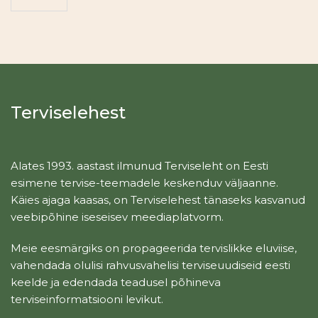
Terviselehest
Alates 1993. aastast ilmunud Terviseleht on Eesti
esimene tervise-teemadele keskenduv väljaanne.
Käies ajaga kaasas, on Terviselehest tänaseks kasvanud
veebipõhine iseseisev meediaplatvorm.
Meie eesmärgiks on propageerida tervislikke eluviise,
vahendada olulisi rahvusvahelisi terviseuudiseid eesti
keelde ja edendada teadusel põhineva
terviseinformatsiooni levikut.