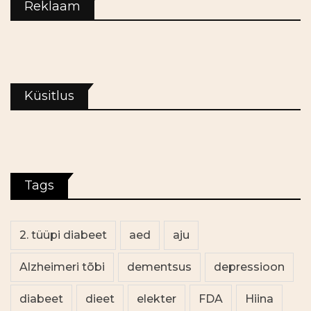
Reklaam
Küsitlus
Tags
2. tüüpi diabeet
aed
aju
Alzheimeri tõbi
dementsus
depressioon
diabeet
dieet
elekter
FDA
Hiina