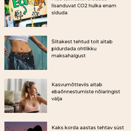
lisanduvat CO2 hulka enam
siduda
Šiitakest tehtud toit aitab
pidurdada ohtlikku
maksahaigust
Kasvumõtteviis aitab
ebaõnnestumiste nõiaringist
välja
Kaks korda aastas tehtav süst