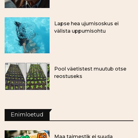
Lapse hea ujumisoskus ei
välista uppumisohtu
Pool väetistest muutub otse
reostuseks
Enimloetud
Maa taimestik ei suuda