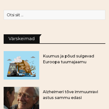
Värskeimad
Kuumus ja põud sulgevad
Euroopa tuumajaamu
Alzheimeri tõve immuunravi
astus sammu edasi